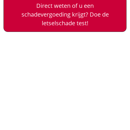
Direct weten of u een
schadevergoeding krijgt? Doe de
letselschade test!
Onze
keurmerken
, zodat u
kunt rekenen op deskundige