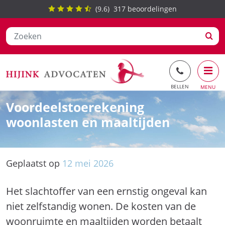
(
9.6
)
317
beoordelingen
Ga
Voordeelstoerekening
naar
woonlasten en maaltijden
de
inhoud
Geplaatst op
12
mei
2026
Het slachtoffer van een ernstig ongeval kan
niet zelfstandig wonen. De kosten van de
woonruimte en maaltijden worden betaalt