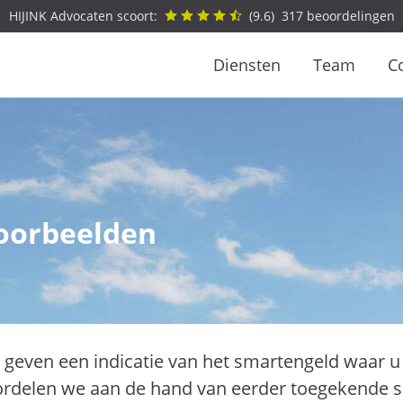
HIJINK Advocaten scoort:
(
9.6
)
317
beoordelingen
Diensten
Team
C
oorbeelden
geven een indicatie van het smartengeld waar u 
oordelen we aan de hand van eerder toegekende