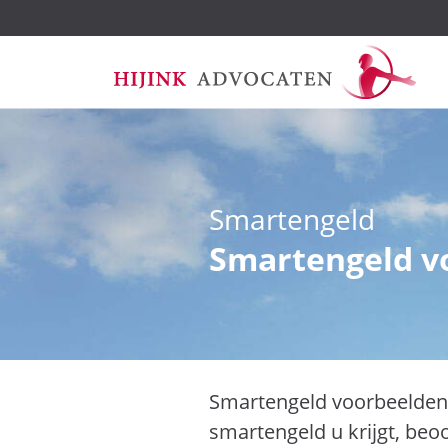
Ga
Smartengeld
naar
de
Smartengeld v
inhoud
Smartengeld voorbeelden 
smartengeld u krijgt, be