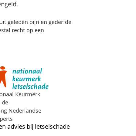
engeld.
uit geleden pijn en gederfde
estal recht op een
ionaal Keurmerk
n de
ing Nederlandse
perts
en advies bij letselschade