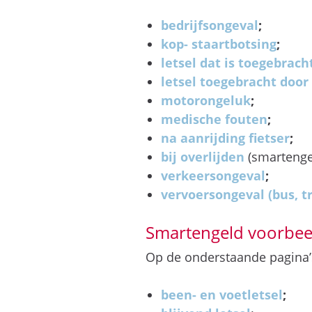
bedrijfsongeval
;
kop- staartbotsing
;
letsel dat is toegebrac
letsel toegebracht doo
motorongeluk
;
medische fouten
;
na aanrijding fietser
;
bij overlijden
(smartenge
verkeersongeval
;
vervoersongeval (bus, tr
Smartengeld voorbeel
Op de onderstaande pagina’s
been- en voetletsel
;