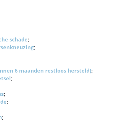
sche schade
;
rsenkneuzing
;
 binnen 6 maanden restloos hersteld)
;
etsel
;
es
;
ade
;
n
;