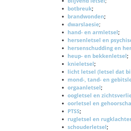
blijvend letsel
;
botbreuk
;
brandwonden
;
dwarslaesie
;
hand- en armletsel
;
hersenletsel en psychi
hersenschudding en he
heup- en bekkenletsel
;
knieletsel
;
licht letsel (letsel dat
mond-, tand- en gebitsl
orgaanletsel
;
oogletsel en zichtsverli
oorletsel en gehoorsch
PTSS
;
rugletsel en rugklachte
schouderletsel
;