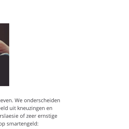
e geven. We onderscheiden
eeld uit kneuzingen en
slaesie of zeer ernstige
op smartengeld: