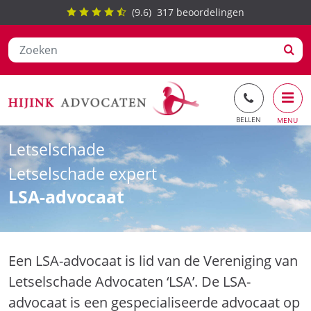
(
9.6
)
317
beoordelingen
Ga
Letselschade
naar
de
Letselschade expert
inhoud
LSA-advocaat
Een LSA-advocaat is lid van de Vereniging van
Letselschade Advocaten ‘LSA’. De LSA-
advocaat is een gespecialiseerde advocaat op