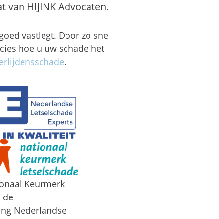
at van HIJINK Advocaten.
goed vastlegt. Door zo snel
ecies hoe u uw schade het
erlijdensschade
.
ionaal Keurmerk
n de
ing Nederlandse