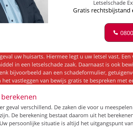
Letselschade Ex
Gratis rechtsbijstand 
0800
geval uw huisarts. Hiermee legt u uw letsel vast. Een 
middel in een letselschade zaak. Daarnaast is ook be
Denk bijvoorbeeld aan een schadeformulier, getuigenve
het vastleggen van bewijs gratis te bespreken met ee
e berekenen
er geval verschillend. De zaken die voor u meespele
 zijn. De berekening bestaat daarom uit het berekene
w persoonlijke situatie is altijd het uitgangspunt v