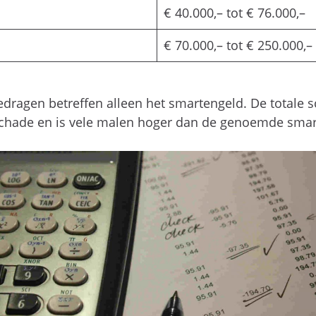
€ 40.000,– tot € 76.000,–
€ 70.000,– tot € 250.000,–
ragen betreffen alleen het smartengeld. De totale 
 schade en is vele malen hoger dan de genoemde sma