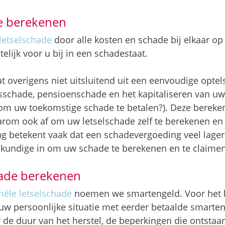
de berekenen
letselschade
door alle kosten en schade bij elkaar op 
elijk voor u bij in een schadestaat.
 overigens niet uitsluitend uit een eenvoudige opte
schade, pensioenschade en het kapitaliseren van uw
om uw toekomstige schade te betalen?). Deze bereken
aarom ook af om uw letselschade zelf te berekenen en 
g betekent vaak dat een schadevergoeding veel lager 
skundige in om uw schade te berekenen en te claimen
hade berekenen
iële letselschade
noemen we smartengeld. Voor het 
uw persoonlijke situatie met eerder betaalde smarte
de duur van het herstel, de beperkingen die ontstaan