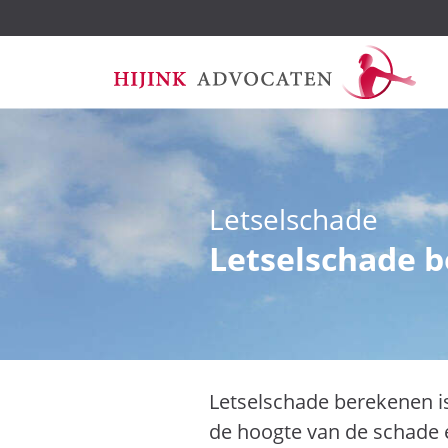
Ga
Letselschade
naar
de
Letselschade 
inhoud
Letselschade berekenen is
de hoogte van de schade 