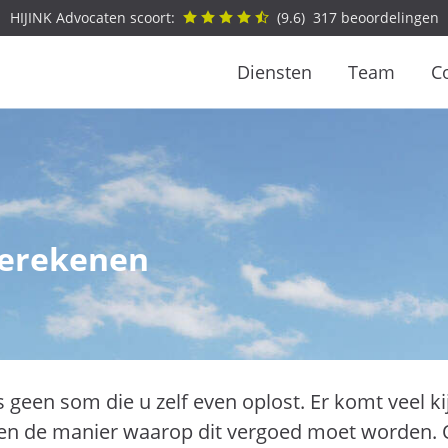
HIJINK Advocaten scoort:
(
9.6
)
317
beoordelingen
Diensten
Team
C
berekenen
 geen som die u zelf even oplost. Er komt veel ki
en de manier waarop dit vergoed moet worden. Om