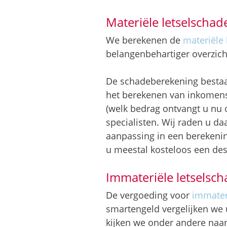
Materiële letselscha
We berekenen de
materiële 
belangenbehartiger overzicht
De schadeberekening bestaat
het berekenen van inkomens
(welk bedrag ontvangt u nu 
specialisten. Wij raden u d
aanpassing in een berekenin
u meestal kosteloos een de
Immateriële letselsc
De vergoeding voor
immater
smartengeld vergelijken we 
kijken we onder andere naar 