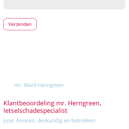
mr. Marit Herngreen
Klantbeoordeling mr. Herngreen,
letselschadespecialist
Jose: Ervaren, deskundig en betrokken
“Mevrouw Herngreen heeft mij bijgestaan
nadat ik op de fiets door een auto ben
aangereden.