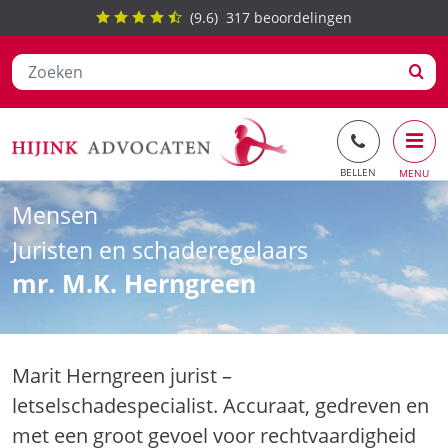
(
9.6
)
317
beoordelingen
Ga
Mensen
naar
de
Juristen en schaderegelaars
inhoud
mr. M.K. Herngreen
Marit Herngreen jurist –
letselschadespecialist. Accuraat, gedreven en
met een groot gevoel voor rechtvaardigheid