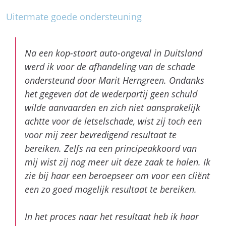
werd ik voor de afhandeling van de schade
ondersteund door Marit Herngreen. Ondanks
het gegeven dat de wederpartij geen schuld
wilde aanvaarden en zich niet aansprakelijk
achtte voor de letselschade, wist zij toch een
voor mij zeer bevredigend resultaat te
bereiken. Zelfs na een principeakkoord van
mij wist zij nog meer uit deze zaak te halen. Ik
zie bij haar een beroepseer om voor een cliënt
een zo goed mogelijk resultaat te bereiken.
In het proces naar het resultaat heb ik haar
ervaren als een toegewijde advocaat.
Contacten liepen rechtstreeks met haar en bij
afwezigheid werd ik via haar secretaresse op
de hoogte gehouden. Ook liepen de contacten
niet alleen per email, maar ook in een