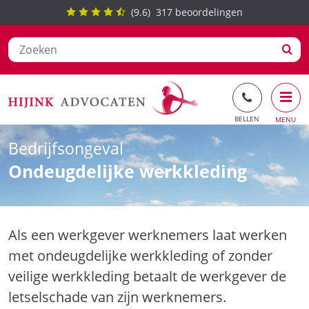
(
9.6
)
317
beoordelingen
Ga
Bedrijfsongeval
naar
Ondeugdelijke werkkleding
de
inhoud
Als een werkgever werknemers laat werken
met ondeugdelijke werkkleding of zonder
veilige werkkleding betaalt de werkgever de
letselschade van zijn werknemers.