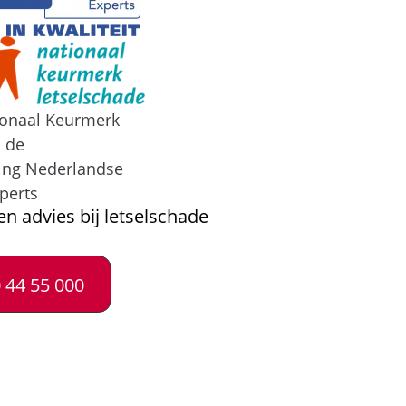
ionaal Keurmerk
n de
ing Nederlandse
perts
en advies bij letselschade
 44 55 000