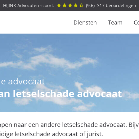
HIJINK Advocaten scoort:
(
9.6
)
317
beoordelingen
Diensten
Team
C
de advocaat
an letselschade advocaat
pen naar een andere letselschade advocaat. Bijv
dige letselschade advocaat of jurist.