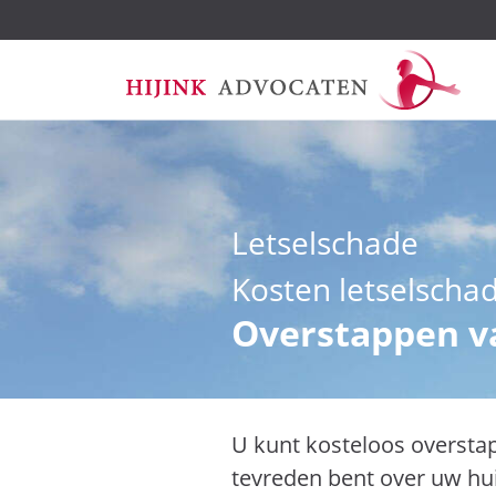
Ga
Letselschade
naar
de
Kosten letselscha
inhoud
Overstappen v
U kunt kosteloos overstap
tevreden bent over uw hui