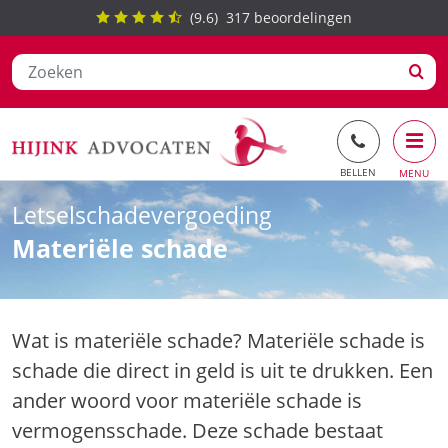
(
9.6
)
317
beoordelingen
Ga
Letselschadevergoeding
naar
Materiële schade
de
inhoud
Wat is materiële schade? Materiële schade is
schade die direct in geld is uit te drukken. Een
ander woord voor materiële schade is
vermogensschade. Deze schade bestaat