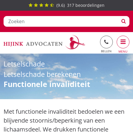
(
9.6
)
317
beoordelingen
Ga
Letselschade
naar
de
Letselschade berekenen
inhoud
Functionele invaliditeit
Met functionele invaliditeit bedoelen we een
blijvende stoornis/beperking van een
lichaamsdeel. We drukken functionele