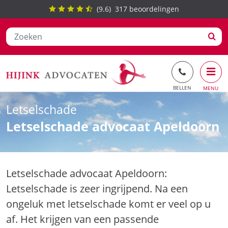
(
9.6
)
317
beoordelingen
Ga
Letselschade
naar
Letselschade advocaat Apeldoorn
de
inhoud
Letselschade advocaat Apeldoorn:
Letselschade is zeer ingrijpend. Na een
ongeluk met letselschade komt er veel op u
af. Het krijgen van een passende