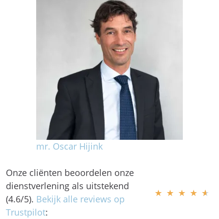
mr. Oscar Hijink
Onze cliënten beoordelen onze
dienstverlening als uitstekend
★
★
★
★
★
(4.6/5).
Bekijk alle reviews op
Trustpilot
: