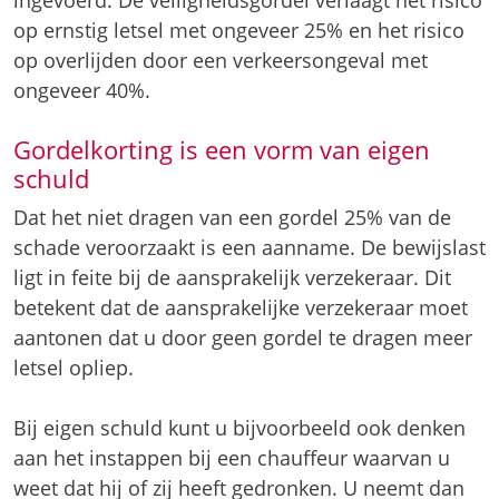
ligt in feite bij de aansprakelijk verzekeraar. Dit
betekent dat de aansprakelijke verzekeraar moet
aantonen dat u door geen gordel te dragen meer
letsel opliep.
Bij eigen schuld kunt u bijvoorbeeld ook denken
aan het instappen bij een chauffeur waarvan u
weet dat hij of zij heeft gedronken. U neemt dan
een bewust risico. Veroorzaakt de bestuurder een
ongeluk dan nemen we aan dat een deel van de
schade door eigen schuld ontstond. U bent in dat
geval immers bewust in de auto gestapt bij een
beschonken bestuurder.
Gordelkorting en billijkheidcorrectie
Als vast staat welke partij welk deel van de schade
veroorzaakte, kijken we vervolgens of deze