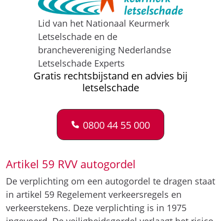
0800 44 55 000
Artikel 59 RVV autogordel
De verplichting om een autogordel te dragen staat
in artikel 59 Regelement verkeersregels en
verkeerstekens. Deze verplichting is in 1975
ingevoerd. De veiligheidsgordel verlaagt het risico
op ernstig letsel met ongeveer 25% en het risico
op overlijden door een verkeersongeval met
ongeveer 40%.
Gordelkorting is een vorm van eigen
schuld
Dat het niet dragen van een gordel 25% van de
schade veroorzaakt is een aanname. De bewijslast