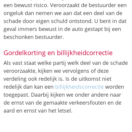
verdeling ook redelijk is. Is de uitkomst niet
redelijk dan kan een
billijkheidscorrectie
worden
toegepast. Daarbij kijken we onder andere naar
de ernst van de gemaakte verkeersfouten en de
aard en ernst van het letsel.
m
r.
Ri
a
n
n
e
B
o