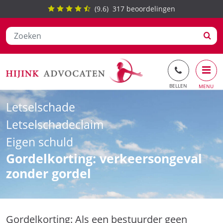
(
9.6
)
317
beoordelingen
Ga
Letselschade
naar
de
Letselschadeclaim
inhoud
Eigen schuld
Gordelkorting: verkeersongeval
zonder gordel
Gordelkorting: Als een bestuurder geen