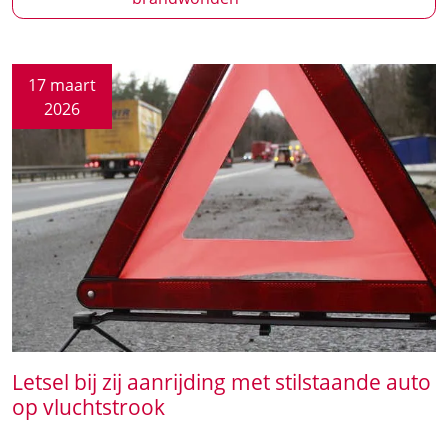
Aansprakelijkheid zonnestudio voor
brandwonden
17 maart
2026
Letsel bij zij aanrijding met stilstaande auto
op vluchtstrook