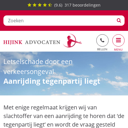
(
9.6
)
317
beoordelingen
Ga
Letselschade door een
naar
de
verkeersongeval
inhoud
Aanrijding tegenpartij liegt
Met enige regelmaat krijgen wij van
slachtoffer van een aanrijding te horen dat ‘de
tegenpartij liegt’ en wordt de vraag gesteld