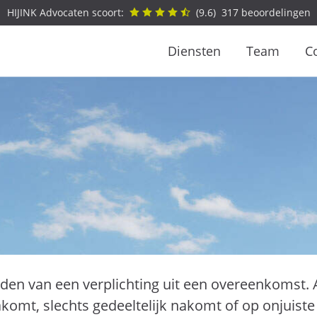
HIJINK Advocaten scoort:
(
9.6
)
317
beoordelingen
Diensten
Team
C
den van een verplichting uit een overeenkomst. A
omt, slechts gedeeltelijk nakomt of op onjuiste