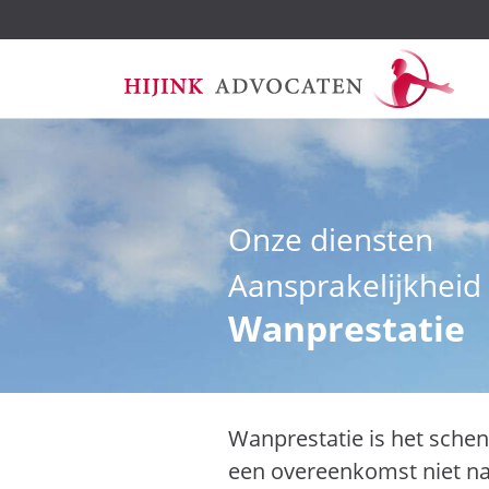
Ga
Onze diensten
naar
de
Aansprakelijkheid
inhoud
Wanprestatie
Wanprestatie is het schen
een overeenkomst niet nak