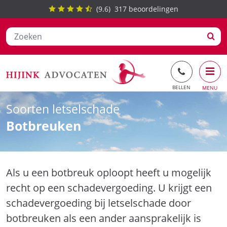
(
9.6
)
317
beoordelingen
Ga
Soorten letselschade
naar
Botbreuken
de
inhoud
Als u een botbreuk oploopt heeft u mogelijk
recht op een schadevergoeding. U krijgt een
schadevergoeding bij letselschade door
botbreuken als een ander aansprakelijk is