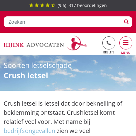
(
9.6
)
317
beoordelingen
Ga
Soorten letselschade
naar
Crush letsel
de
inhoud
Crush letsel is letsel dat door beknelling of
beklemming ontstaat. Crushletsel komt
relatief veel voor. Met name bij
bedrijfsongevallen
zien we veel