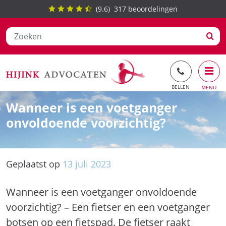
(
9.6
)
317
beoordelingen
Ga
Wanneer is een voetganger
naar
onvoldoende voorzichtig?
de
inhoud
Geplaatst op
13
juli
2023
Wanneer is een voetganger onvoldoende
voorzichtig? – Een fietser en een voetganger
botsen op een fietspad. De fietser raakt