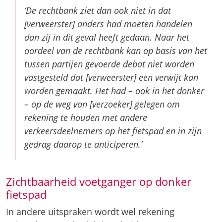
tussen partijen gevoerde debat niet worden
vastgesteld dat [verweerster] een verwijt kan
worden gemaakt. Het had – ook in het donker
– op de weg van [verzoeker] gelegen om
rekening te houden met andere
verkeersdeelnemers op het fietspad en in zijn
gedrag daarop te anticiperen.’
Zichtbaarheid voetganger op donker
fietspad
In andere uitspraken wordt wel rekening
gehouden met de zichtbaarheid van een
voetganger op het fietspad. Bijvoorbeeld bij een
schadeclaim na een
aanrijding tussen een fietser
en een voetganger op een schemerig fietspad
. De
rechter verweet de voetganger in dat geval dat