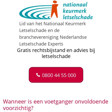
branchevereniging Nederlandse
Letselschade Experts
Gratis rechtsbijstand en advies bij
letselschade
0800 44 55 000
Wanneer is een voetganger onvoldoende
voorzichtig?
Na een aanrijding tussen een fietser en
voetganger beoordelen we welke gedragingen
bijdroegen aan het ontstaan van het ongeval. De
eiser van een schadevergoeding toont de