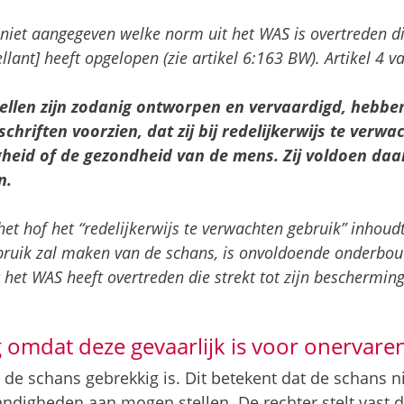
t] niet aangegeven welke norm uit het WAS is overtreden d
llant] heeft opgelopen (zie artikel 6:163 BW). Artikel 4 v
stellen zijn zodanig ontworpen en vervaardigd, hebb
schriften voorzien, dat zij bij redelijkerwijs te ver
gheid of de gezondheid van de mens. Zij voldoen daar
n.
et hof het “redelijkerwijs te verwachten gebruik” inhoud
ebruik zal maken van de schans, is onvoldoende onderb
t het WAS heeft overtreden die strekt tot zijn bescherming
 omdat deze gevaarlijk is voor onervaren
t de schans gebrekkig is. Dit betekent dat de schans n
digheden aan mogen stellen. De rechter stelt vast da