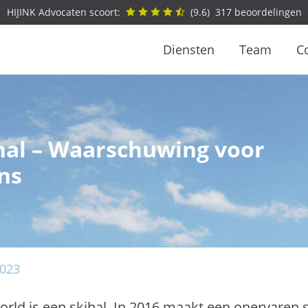
HIJINK Advocaten scoort:
(
9.6
)
317
beoordelingen
Diensten
Team
C
hal – Waarschuwing voor
ns
023
rld is een skihal. In 2016 maakt een onervaren s