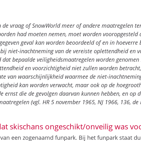
an de vraag of SnowWorld meer of andere maatregelen te
borden had moeten nemen, moet worden vooropgesteld dat
egeven geval kan worden beoordeeld of en in hoeverre b
bij niet-inachtneming van de vereiste oplettendheid en vo
ld dat bepaalde veiligheidsmaatregelen worden genomen 
ttendheid en voorzichtigheid niet zullen worden betracht
mate van waarschijnlijkheid waarmee de niet-inachtneming
htigheid kan worden verwacht, maar ook op de hoegrooth
de ernst die de gevolgen daarvan kunnen hebben, en op 
aatregelen (vgl. HR 5 november 1965, NJ 1966, 136, de Ke
at skischans ongeschikt/onveilig was vo
 van een zogenaamd funpark. Bij het funpark staat dui