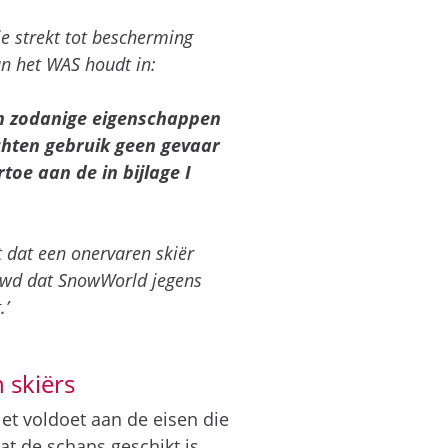
ie strekt tot bescherming
an het WAS houdt in:
en zodanige eigenschappen
wachten gebruik geen gevaar
toe aan de in bijlage I
t dat een onervaren skiër
ouwd dat SnowWorld jegens
.’
 skiërs
iet voldoet aan de eisen die
t de schans geschikt is