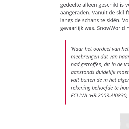
gedeelte alleen geschikt is
aangeraden. Vanuit de skili
langs de schans te skiën. V
gevaarlijk was. SnowWorld 
‘Naar het oordeel van he
meebrengen dat van haar
had getroffen, dit in de 
aanstonds duidelijk moet
valt buiten de in het al
rekening behoefde te hou
ECLI:NL:HR:2003:AI0830, 