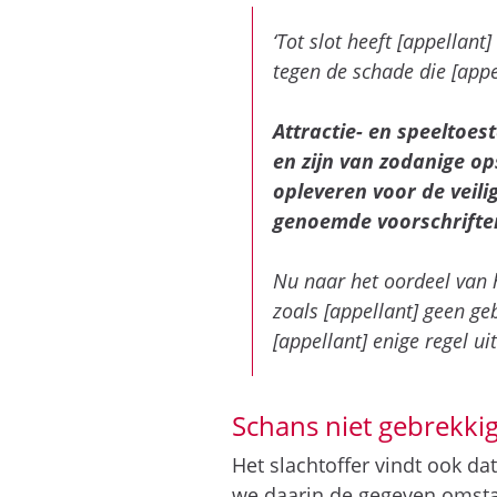
‘Tot slot heeft [appellan
tegen de schade die [appe
Attractie- en speeltoe
en zijn van zodanige op
opleveren voor de veili
genoemde voorschrifte
Nu naar het oordeel van h
zoals [appellant] geen g
[appellant] enige regel ui
Schans niet gebrekkig
Het slachtoffer vindt ook da
we daarin de gegeven omstan