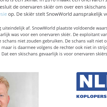
sluit de onervaren skiër om over een skischans 
sie
op. De skiër stelt SnowWorld aansprakelijk vo
ng uiteindelijk af. SnowWorld plaatste voldoende waa
rlijk was voor een onervaren skiër. De exploitant va
e schans niet zouden gebruiken. De schans valt niet 
n, maar is daarmee volgens de rechter ook niet in stri
 Dat een skischans gevaarlijk is voor onervaren skiër