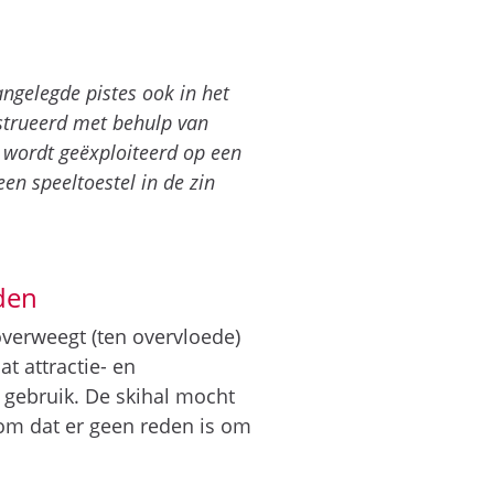
angelegde pistes ook in het
nstrueerd met behulp van
 wordt geëxploiteerd op een
een speeltoestel in de zin
nden
 overweegt (ten overvloede)
t attractie- en
 gebruik. De skihal mocht
rom dat er geen reden is om