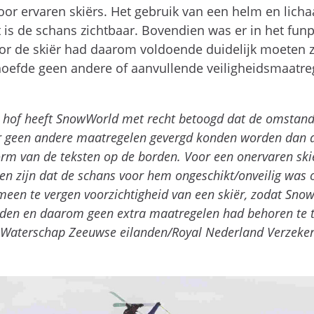
 voor ervaren skiërs. Het gebruik van een helm en li
ft is de schans zichtbaar. Bovendien was er in het fu
oor de skiër had daarom voldoende duidelijk moeten 
hoefde geen andere of aanvullende veiligheidsmaatre
t hof heeft SnowWorld met recht betoogd dat de omstandi
 geen andere maatregelen gevergd konden worden dan de
vorm van de teksten op de borden. Voor een onervaren skië
en zijn dat de schans voor hem ongeschikt/onveilig was
gemeen te vergen voorzichtigheid van een skiër, zodat S
den en daarom geen extra maatregelen had behoren te tre
Waterschap Zeeuwse eilanden/Royal Nederland Verzekeri