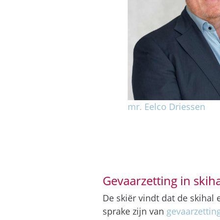
mr. Eelco Driessen
Gevaarzetting in skiha
De skiër vindt dat de skihal
sprake zijn van
gevaarzettin