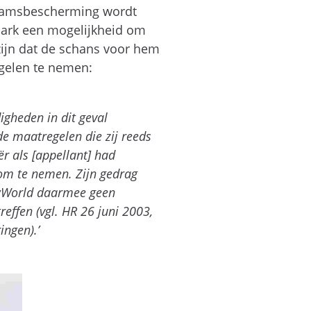
chaamsbescherming wordt
npark een mogelijkheid om
zijn dat de schans voor hem
gelen te nemen:
gheden in dit geval
 maatregelen die zij reeds
r als [appellant] had
 om te nemen. Zijn gedrag
nowWorld daarmee geen
ffen (vgl. HR 26 juni 2003,
ngen).’