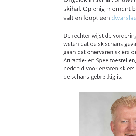
skihal. Op enig moment be
valt en loopt een
dwarslae
De rechter wijst de vorderi
weten dat de skischans gevaa
gaan dat onervaren skiërs d
Attractie- en Speeltoestelle
bedoeld voor ervaren skiërs.
de schans gebrekkig is.