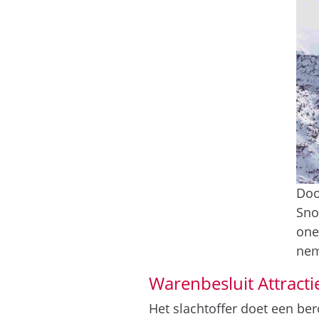
Doo
Sno
one
nem
Warenbesluit Attracti
Het slachtoffer doet een ber