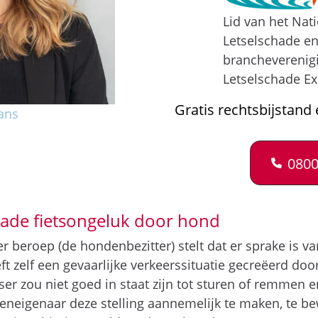
Lid van het Nat
Letselschade e
brancheverenig
Letselschade Ex
Gratis rechtsbijstand 
ans
0800
chade fietsongeluk door hond
r beroep (de hondenbezitter) stelt dat er sprake is v
eeft zelf een gevaarlijke verkeerssituatie gecreëerd do
tser zou niet goed in staat zijn tot sturen of remmen
eneigenaar deze stelling aannemelijk te maken, te bew