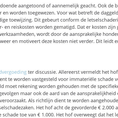
ldoende aangetoond of aannemelijk geacht. Ook de 
or en worden toegewezen. Voor wat betreft de daggel
edige toewijzing. Dit gebeurt conform de letselschaderi
r- en reiskosten worden gematigd. Dat er kosten zijn
werkzaamheden, wordt door de aansprakelijke hondenb
weer en motiveert deze kosten niet verder. Dit leidt 
dvergoeding
ter discussie. Allereerst vermeldt het ho
ient te worden vastgesteld voor immateriële schade voo
ld moet rekening worden gehouden met de specifie
e gevolgen maar ook de aard van de aansprakelijkheid
s veroorzaakt. Als richtlijn dient te worden aangehou
etselschadezaken. Het hof acht de gevorderde € 2.000
schade toe van € 1.000. Het hof overweegt dat het le