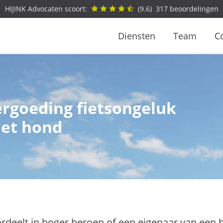
HIJINK Advocaten scoort:
(
9.6
)
317
beoordelingen
Diensten
Team
C
rgoeding fietsongeluk
met hond
deelt in hoger beroep of een eigenaar van een h