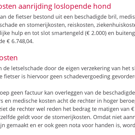
sten aanrijding loslopende hond
n de fietser bestond uit een beschadigde bril, medisc
schade en stomerijkosten, reiskosten, ziekenhuiskost
lijke hulp en tot slot smartengeld (€ 2.000) en buiten
de € 6.748,04.
osten
 de letselschade door de eigen verzekering van het s
e fietser is hiervoor geen schadevergoeding gevorder
oep geen factuur kan overleggen van de beschadigde 
ers en medische kosten acht de rechter in hoger bero
 ziet de rechter wel reden het bedrag te matigen van 
atzelfde geldt voor de stomerijkosten. Omdat niet aan
ijn gemaakt en er ook geen nota voor handen is, wor