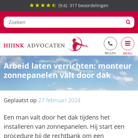
(
9.6
)
317
beoordelingen
Ga
Arbeid laten verrichten: monteur
naar
zonnepanelen valt door dak
de
inhoud
Geplaatst op
27
februari
2024
Een man valt door het dak tijdens het
installeren van zonnepanelen. Hij start een
procedure bij de rechtbank om een