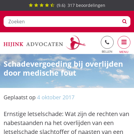
(
9.6
)
317
beoordelingen
Ga
Schadevergoeding bij overlijden
naar
door medische fout
de
inhoud
Geplaatst op
4
oktober
2017
Ernstige letselschade: Wat zijn de rechten van
nabestaanden na het overlijden van een
letselschade slachtoffer of naasten van een