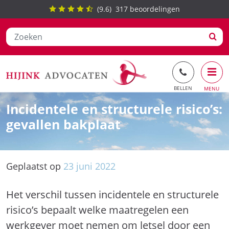
(
9.6
)
317
beoordelingen
Ga
Incidentele en structurele risico’s:
naar
gevallen bakplaat
de
inhoud
Geplaatst op
23
juni
2022
Het verschil tussen incidentele en structurele
risico’s bepaalt welke maatregelen een
werkgever moet nemen om letsel door een