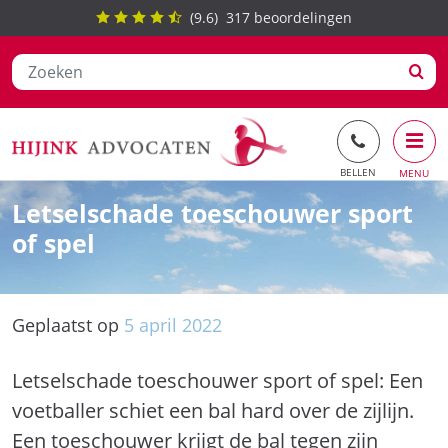
(
9.6
)
317
beoordelingen
Ga
Letselschade toeschouwer sport
naar
of spel
de
inhoud
Geplaatst op
5
april
2022
Letselschade toeschouwer sport of spel: Een
voetballer schiet een bal hard over de zijlijn.
Een toeschouwer krijgt de bal tegen zijn