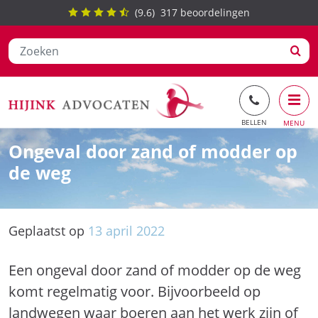
(
9.6
)
317
beoordelingen
Ga
Ongeval door zand of modder op
naar
de weg
de
inhoud
Geplaatst op
13
april
2022
Een ongeval door zand of modder op de weg
komt regelmatig voor. Bijvoorbeeld op
landwegen waar boeren aan het werk zijn of