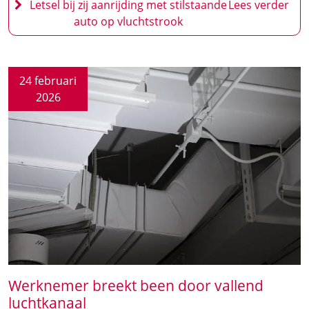
Letsel bij zij aanrijding met stilstaande
auto op vluchtstrook
24 februari
2026
Werknemer breekt been door vallend
luchtkanaal