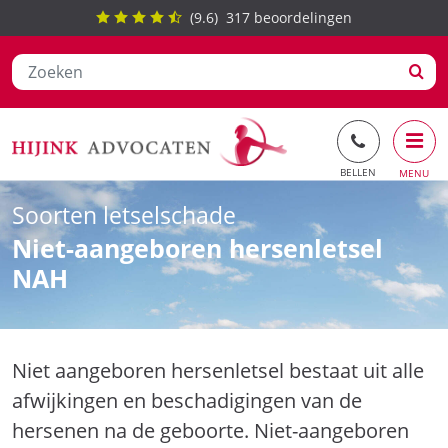
(
9.6
)
317
beoordelingen
Ga
Soorten letselschade
naar
Niet-aangeboren hersenletsel
de
inhoud
NAH
Niet aangeboren hersenletsel bestaat uit alle
afwijkingen en beschadigingen van de
hersenen na de geboorte. Niet-aangeboren