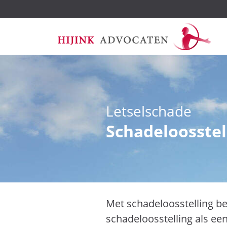
Ga
Letselschade
naar
de
Schadeloosstel
inhoud
Met schadeloosstelling b
schadeloosstelling als ee