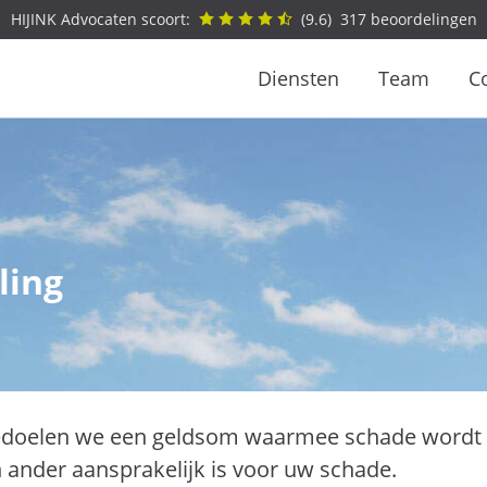
HIJINK Advocaten scoort:
(
9.6
)
317
beoordelingen
Diensten
Team
C
ling
edoelen we een geldsom waarmee schade wordt v
n ander aansprakelijk is voor uw schade.