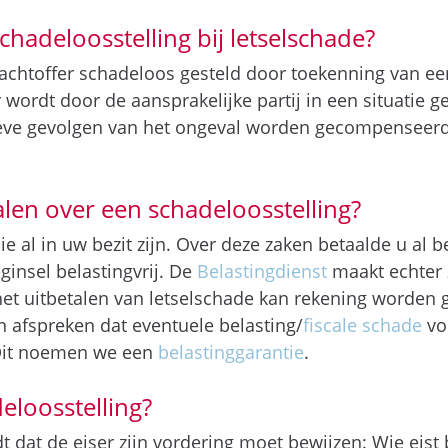
chadeloosstelling bij letselschade?
slachtoffer schadeloos gesteld door toekenning van e
 wordt door de aansprakelijke partij in een situatie g
ieve gevolgen van het ongeval worden gecompenseerd
alen over een schadeloosstelling?
e al in uw bezit zijn. Over deze zaken betaalde u al b
ginsel belastingvrij. De
Belastingdienst
maakt echter 
ij het uitbetalen van letselschade kan rekening worde
n afspreken dat eventuele belasting/
fiscale schade
vo
 Dit noemen we een
belastinggarantie
.
eloosstelling?
t dat de eiser zijn vordering moet bewijzen: Wie eist b