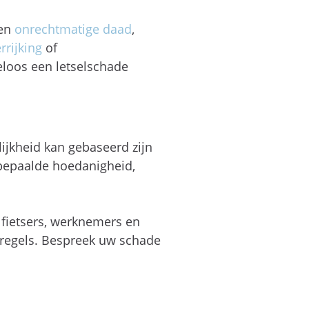
een
onrechtmatige daad
,
rrijking
of
teloos een letselschade
lijkheid kan gebaseerd zijn
bepaalde hoedanigheid,
 fietsers, werknemers en
sregels. Bespreek uw schade