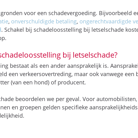
tsgronden voor een schadevergoeding. Bijvoorbeeld 
tie
,
onverschuldigde betaling
,
ongerechtvaardigde ve
d
. Schakel bij schadeloosstelling bij letselschade kos
op.
schadeloosstelling bij letselschade?
ing bestaat als een ander aansprakelijk is. Aansprake
eeld een verkeersovertreding, maar ook vanwege een 
tter (van een hond) of producent.
chade beoordelen we per geval. Voor automobilisten,
onen en groepen gelden specifieke aansprakelijkheid
elijkheid.