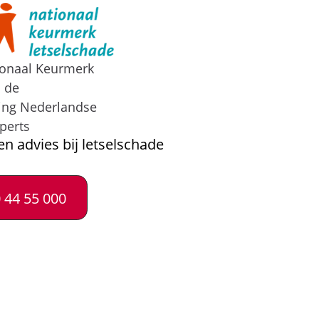
ionaal Keurmerk
n de
ing Nederlandse
perts
en advies bij letselschade
 44 55 000